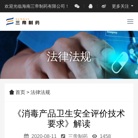
欢迎光临海南三帝制药有限公司！
更多关注
T
o
g
g
l
法律法规
e
n
a
v
i
g
首页
>
法律法规
a
t
i
《消毒产品卫生安全评价技术
o
要求》解读
n
2020-08-11
三帝制药
1458